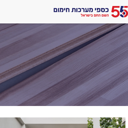
לג
תוכן
אתר