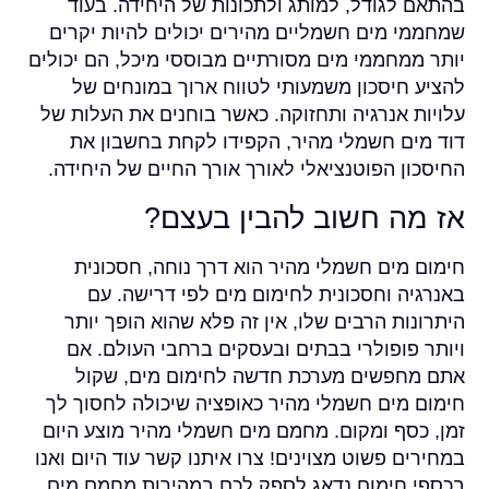
בהתאם לגודל, למותג ולתכונות של היחידה. בעוד
שמחממי מים חשמליים מהירים יכולים להיות יקרים
יותר ממחממי מים מסורתיים מבוססי מיכל, הם יכולים
להציע חיסכון משמעותי לטווח ארוך במונחים של
עלויות אנרגיה ותחזוקה. כאשר בוחנים את העלות של
דוד מים חשמלי מהיר, הקפידו לקחת בחשבון את
החיסכון הפוטנציאלי לאורך אורך החיים של היחידה.
אז מה חשוב להבין בעצם?
חימום מים חשמלי מהיר הוא דרך נוחה, חסכונית
באנרגיה וחסכונית לחימום מים לפי דרישה. עם
היתרונות הרבים שלו, אין זה פלא שהוא הופך יותר
ויותר פופולרי בבתים ובעסקים ברחבי העולם. אם
אתם מחפשים מערכת חדשה לחימום מים, שקול
חימום מים חשמלי מהיר כאופציה שיכולה לחסוך לך
זמן, כסף ומקום. מחמם מים חשמלי מהיר מוצע היום
במחירים פשוט מצוינים! צרו איתנו קשר עוד היום ואנו
בכספי חימום
נדאג לספק לכם במהירות מחמם מים