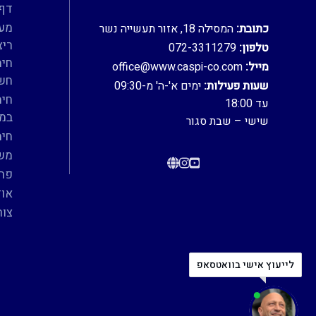
דף 
מער
כתובת:
המסילה 18, אזור תעשייה נשר
ריצ
טלפון:
072-3311279
חימ
מייל:
office@www.caspi-co.com
חש
שעות פעילות:
ימים א'-ה' מ-09:30
חימ
עד 18:00
במי
שישי – שבת סגור
חימ
משא
פרו
אוד
צור
לייעוץ אישי בוואטסאפ