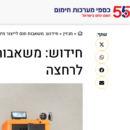
לג
תוכן
אתר
»
מגזין
»
חידוש: משאבות חום לייצור מי
שתף:
חידוש: משאבות 
לרחצה